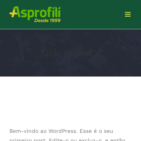
Olá, mundo!
Olá, mundo!
Bem-vindo ao WordPress. Esse é o seu
primeiro post. Edite-o ou exclua-o, e então